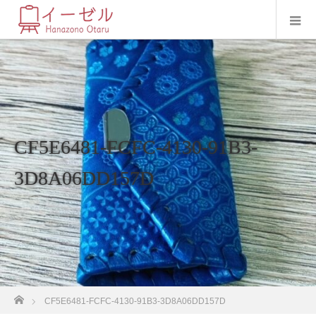
CF5E6481-FCFC-4130-91B3-
3D8A06DD157D
ホーム
CF5E6481-FCFC-4130-91B3-3D8A06DD157D